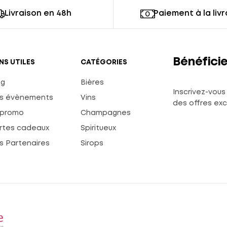
Livraison en 48h
Paiement à la liv
Bénéficie
ENS UTILES
CATÉGORIES
og
Bières
Inscrivez-vous 
s évènements
Vins
des offres excl
 promo
Champagnes
rtes cadeaux
Spiritueux
s Partenaires
Sirops