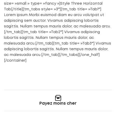
size= »small » type= »fancy »]Style Three Horizontal
Tab[/title][tm_tabs style= »3″][tm_tab title= »Tab1″]
Lorem ipsum Morbi euismod diam eu arcu volutpat ut
adipiscing sem auctor. Vivamus adipiscing lobortis
sagittis. Nullam tempus mauris dolor, ac malesuada arcu.
[/tm_tab][tm_tab title= »Tab2″] Vivamus adipiscing
lobortis sagittis. Nullam tempus mauris dolor, ac
malesuada arcu.[/tm_tab][tm_tab title= »Tab3″] Vivamus
adipiscing lobortis sagittis. Nullam tempus mauris dolor,
ac malesuada arcu.[/tm_tab][/tm_tabs][/one_half]
[/container]
Payez moins cher