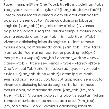
type= »simple]Style One Tabs[/title][tm_code][ tm_tabs
tab_type= »vertical » style= »1″ ][ tm_tab title= »Tab1″ ]
Lorem ipsum Morbi euismod diam eu arcu volutpat ut
adipiscing sem auctor. Vivamus adipiscing lobortis
sagittis. [ /tm_tab ][ tm_tab title= »Tab2″ ] Vivamus
adipiscing lobortis sagittis. Nullam tempus mauris dolor,
ac malesuada arcu. [ /tm_tab ][ tm_tab title= »Tab3″ ]
Vivamus adipiscing lobortis sagittis. Nullam tempus
mauris dolor, ac malesuada arcu. [ /tm_tab ][ /tm_tabs ]
[/tm_code][/container][container padding= »20px 0″
margin= »0 0 30px »][one_half content_width= »90% »
class= »tab »][title size= »small » type= »fancy »]Style
One Vertical Tab[/title][tm_tabs tab_type= »vertical »
style= »1″][tm_tab title= »Tab1″] Lorem ipsum Morbi
euismod diam eu arcu volutpat ut adipiscing sem auctor.
Vivamus adipiscing lobortis sagittis. Nullam tempus
mauris dolor, ac malesuada arcu. [/tm_tab][tm_tab
title= »Tab2″] Vivamus adipiscing lobortis sagittis. Nullam
tempus mauris dolor, ac malesuada arcu. [/tm_tab]
[tm_tab title= »Tab3″] Vivamus adipiscing lobortis