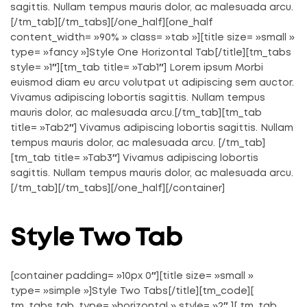
sagittis. Nullam tempus mauris dolor, ac malesuada arcu.
[/tm_tab][/tm_tabs][/one_half][one_half
content_width= »90% » class= »tab »][title size= »small »
type= »fancy »]Style One Horizontal Tab[/title][tm_tabs
style= »1″][tm_tab title= »Tab1″] Lorem ipsum Morbi
euismod diam eu arcu volutpat ut adipiscing sem auctor.
Vivamus adipiscing lobortis sagittis. Nullam tempus
mauris dolor, ac malesuada arcu.[/tm_tab][tm_tab
title= »Tab2″] Vivamus adipiscing lobortis sagittis. Nullam
tempus mauris dolor, ac malesuada arcu. [/tm_tab]
[tm_tab title= »Tab3″] Vivamus adipiscing lobortis
sagittis. Nullam tempus mauris dolor, ac malesuada arcu.
[/tm_tab][/tm_tabs][/one_half][/container]
Style Two Tab
[container padding= »10px 0″][title size= »small »
type= »simple »]Style Two Tabs[/title][tm_code][
tm_tabs tab_type= »horizontal » style= »2″ ][ tm_tab