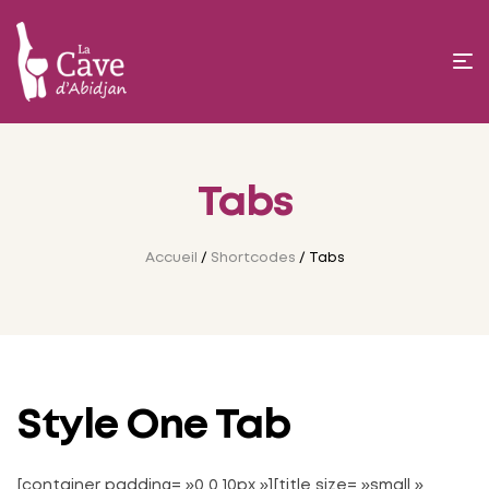
Tabs
Accueil
/
Shortcodes
/ Tabs
Style One Tab
[container padding= »0 0 10px »][title size= »small »