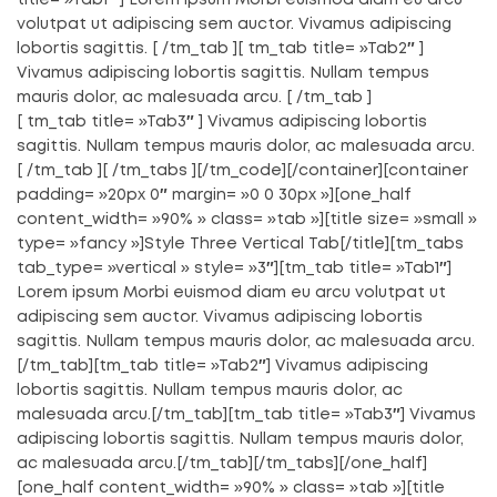
title= »Tab1″ ] Lorem ipsum Morbi euismod diam eu arcu
volutpat ut adipiscing sem auctor. Vivamus adipiscing
lobortis sagittis. [ /tm_tab ][ tm_tab title= »Tab2″ ]
Vivamus adipiscing lobortis sagittis. Nullam tempus
mauris dolor, ac malesuada arcu. [ /tm_tab ]
[ tm_tab title= »Tab3″ ] Vivamus adipiscing lobortis
sagittis. Nullam tempus mauris dolor, ac malesuada arcu.
[ /tm_tab ][ /tm_tabs ][/tm_code][/container][container
padding= »20px 0″ margin= »0 0 30px »][one_half
content_width= »90% » class= »tab »][title size= »small »
type= »fancy »]Style Three Vertical Tab[/title][tm_tabs
tab_type= »vertical » style= »3″][tm_tab title= »Tab1″]
Lorem ipsum Morbi euismod diam eu arcu volutpat ut
adipiscing sem auctor. Vivamus adipiscing lobortis
sagittis. Nullam tempus mauris dolor, ac malesuada arcu.
[/tm_tab][tm_tab title= »Tab2″] Vivamus adipiscing
lobortis sagittis. Nullam tempus mauris dolor, ac
malesuada arcu.[/tm_tab][tm_tab title= »Tab3″] Vivamus
adipiscing lobortis sagittis. Nullam tempus mauris dolor,
ac malesuada arcu.[/tm_tab][/tm_tabs][/one_half]
[one_half content_width= »90% » class= »tab »][title