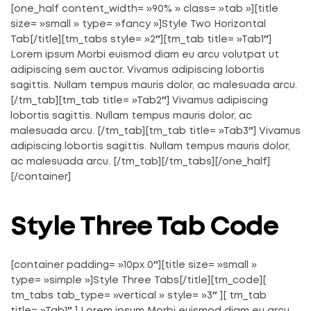
[one_half content_width= »90% » class= »tab »][title
size= »small » type= »fancy »]Style Two Horizontal
Tab[/title][tm_tabs style= »2″][tm_tab title= »Tab1″]
Lorem ipsum Morbi euismod diam eu arcu volutpat ut
adipiscing sem auctor. Vivamus adipiscing lobortis
sagittis. Nullam tempus mauris dolor, ac malesuada arcu.
[/tm_tab][tm_tab title= »Tab2″] Vivamus adipiscing
lobortis sagittis. Nullam tempus mauris dolor, ac
malesuada arcu. [/tm_tab][tm_tab title= »Tab3″] Vivamus
adipiscing lobortis sagittis. Nullam tempus mauris dolor,
ac malesuada arcu. [/tm_tab][/tm_tabs][/one_half]
[/container]
Style Three Tab Code
[container padding= »10px 0″][title size= »small »
type= »simple »]Style Three Tabs[/title][tm_code][
tm_tabs tab_type= »vertical » style= »3″ ][ tm_tab