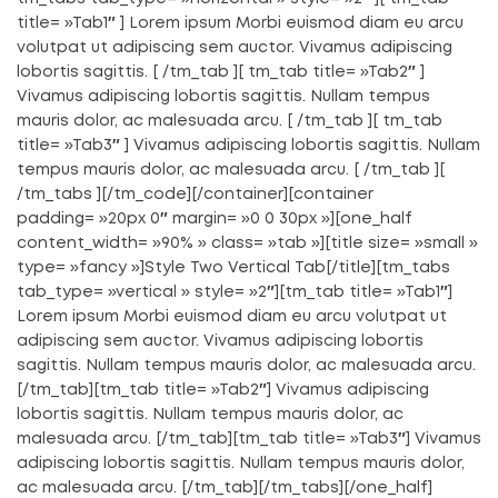
title= »Tab1″ ] Lorem ipsum Morbi euismod diam eu arcu
volutpat ut adipiscing sem auctor. Vivamus adipiscing
lobortis sagittis. [ /tm_tab ][ tm_tab title= »Tab2″ ]
Vivamus adipiscing lobortis sagittis. Nullam tempus
mauris dolor, ac malesuada arcu. [ /tm_tab ][ tm_tab
title= »Tab3″ ] Vivamus adipiscing lobortis sagittis. Nullam
tempus mauris dolor, ac malesuada arcu. [ /tm_tab ][
/tm_tabs ][/tm_code][/container][container
padding= »20px 0″ margin= »0 0 30px »][one_half
content_width= »90% » class= »tab »][title size= »small »
type= »fancy »]Style Two Vertical Tab[/title][tm_tabs
tab_type= »vertical » style= »2″][tm_tab title= »Tab1″]
Lorem ipsum Morbi euismod diam eu arcu volutpat ut
adipiscing sem auctor. Vivamus adipiscing lobortis
sagittis. Nullam tempus mauris dolor, ac malesuada arcu.
[/tm_tab][tm_tab title= »Tab2″] Vivamus adipiscing
lobortis sagittis. Nullam tempus mauris dolor, ac
malesuada arcu. [/tm_tab][tm_tab title= »Tab3″] Vivamus
adipiscing lobortis sagittis. Nullam tempus mauris dolor,
ac malesuada arcu. [/tm_tab][/tm_tabs][/one_half]